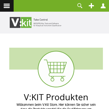
Über uns
Benutzername
Kontakt
Passwort
Angemeldet bleiben
ANMELDEN
Passwort vergessen?
Benutzername vergessen?
Registrieren
V:KIT Produkten
Willkommen beim V:Kit Store. Hier können Sie sicher sein