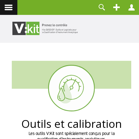
Contact
Identifiant
Mot de passe
Maintenir la connexion
CONNEXION
Mot de passe perdu ?
Identifiant perdu ?
Créer un compte
Outils et calibration
Les outils V:Kit sont spécialement conçus pour la