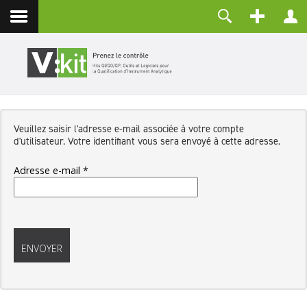
Contact
Identifiant
Mot de passe
Maintenir la connexion
Veuillez saisir l'adresse e-mail associée à votre compte
CONNEXION
d'utilisateur. Votre identifiant vous sera envoyé à cette adresse.
Mot de passe perdu ?
Identifiant perdu ?
Adresse e-mail
*
Créer un compte
Système
Captcha
*
ENVOYER