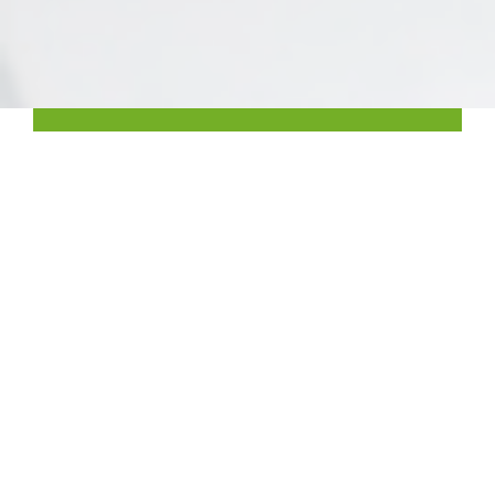
‹
›
Rendez votre équipe plus efficace
V:Kit peut éliminer le temps non productif consacré à la
conception et à la maintenance des protocoles de
qualification, afin que votre équipe puisse travailler plus
efficacement.
En savoir plus ici
Outils dédiés à la qualification des
instruments