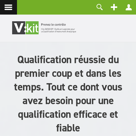
Contact
Identifiant
Mot de passe
Maintenir la connexion
Qualification réussie du
CONNEXION
Mot de passe perdu ?
premier coup et dans les
Identifiant perdu ?
Créer un compte
temps. Tout ce dont vous
avez besoin pour une
qualification efficace et
fiable