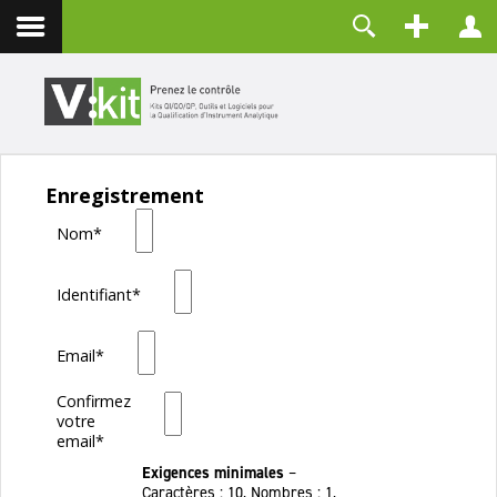
Contact
Identifiant
Mot de passe
Maintenir la connexion
Enregistrement
CONNEXION
Nom*
Mot de passe perdu ?
Identifiant perdu ?
Créer un compte
Identifiant*
Email*
Confirmez
votre
email*
Exigences minimales
–
Caractères : 10, Nombres : 1,