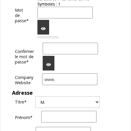
Symboles : 1
Mot
de
passe*
AFFICHER
Confirmer
le mot de
LE
passe*
MOT
Company
AFFICHER
Website
DE
Adresse
LE
PASSE
Titre
*
MOT
Prénom
*
DE