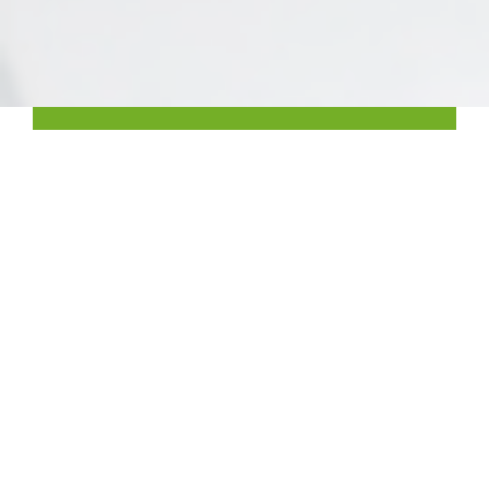
‹
›
Rendez votre équipe plus efficace
V:Kit peut éliminer le temps non productif consacré à la
conception et à la maintenance des protocoles de
qualification, afin que votre équipe puisse travailler plus
efficacement.
En savoir plus ici
Outils dédiés à la qualification des
instruments