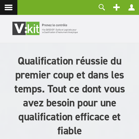
Contact
Identifiant
Mot de passe
Maintenir la connexion
Qualification réussie du
CONNEXION
Mot de passe perdu ?
premier coup et dans les
Identifiant perdu ?
Créer un compte
temps. Tout ce dont vous
avez besoin pour une
qualification efficace et
fiable