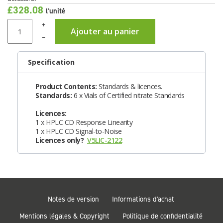
£328.08
l'unité
+
Ajouter au panier
–
Specification
Product Contents:
Standards & licences.
Standards:
6 x Vials of Certified nitrate Standards
Licences:
1 x HPLC CD Response Linearity
1 x HPLC CD Signal-to-Noise
Licences only?
V5LIC-2122
Notes de version
Informations d'achat
Mentions légales & Copyright
Politique de confidentialité