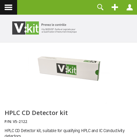
Contact
Identifiant
Mot de passe
Maintenir la connexion
CONNEXION
Mot de passe perdu ?
Identifiant perdu ?
Créer un compte
HPLC CD Detector kit
P/N:
V5-2122
HPLC CD Detector kit, suitable for qualifying HPLC and IC Conductivity
detectors.