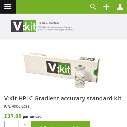
Nosotros
Usuario
Contacto
Contraseña
Recuérdeme
CONECTAR
¿Olvidó su contraseña?
¿Recordar su usuario?
Crear una cuenta
V:Kit HPLC Gradient accuracy standard kit
P/N:
VSOL-LC88
£39.88
por unidad
+