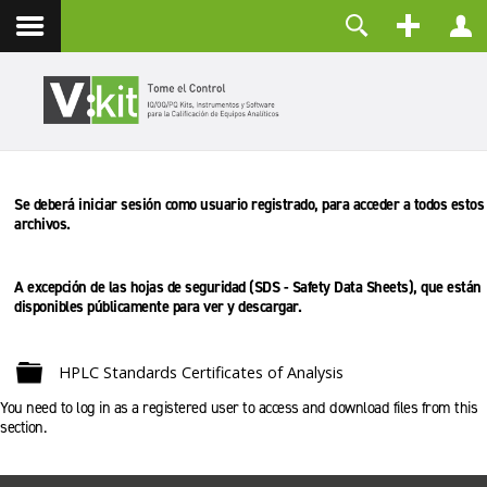
Contacto
Usuario
Contraseña
Recuérdeme
Se deberá iniciar sesión como usuario registrado, para acceder a todos estos
CONECTAR
archivos.
¿Olvidó su contraseña?
¿Recordar su usuario?
Crear una cuenta
A excepción de las hojas de seguridad (SDS - Safety Data Sheets), que están
disponibles públicamente para ver y descargar.
Carpeta
HPLC Standards Certificates of Analysis
You need to log in as a registered user to access and download files from this
section.