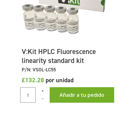
V:Kit HPLC Fluorescence
linearity standard kit
P/N: VSOL-LC55
£132.28
por unidad
+
Añadir a tu pedido
–