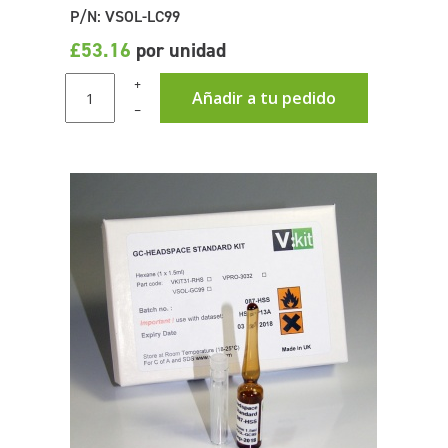
P/N: VSOL-LC99
£53.16
por unidad
+
Añadir a tu pedido
–