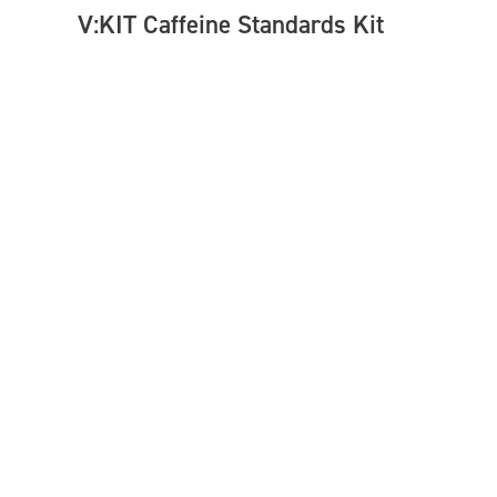
V:KIT Caffeine Standards Kit
for Agilent LC and LCMS
Qualification
P/N: VSOL-LC71
HPLC/UPLC Caffeine standards kit, suitable for
qualifying Agilent HPLC/UPLC and LCMS with UV/Vis
detection in the range 205-273nm.
£158.13
por unidad
+
Añadir a tu pedido
–