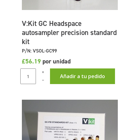
V:Kit GC Headspace
autosampler precision standard
kit
P/N: VSOL-GC99
£56.19
por unidad
+
Añadir a tu pedido
–