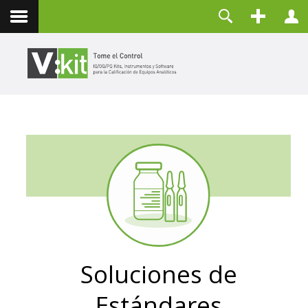
Nosotros
Usuario
Contacto
Contraseña
Recuérdeme
CONECTAR
¿Olvidó su contraseña?
¿Recordar su usuario?
Crear una cuenta
Soluciones de
Estándares