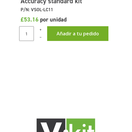
Accuracy standard kit
P/N: VSOL-LC11
£53.16
por unidad
+
Añadir a tu pedido
–