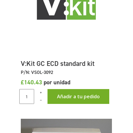
V:Kit GC ECD standard kit
P/N: VSOL-3092
£140.43
por unidad
+
Añadir a tu pedido
–