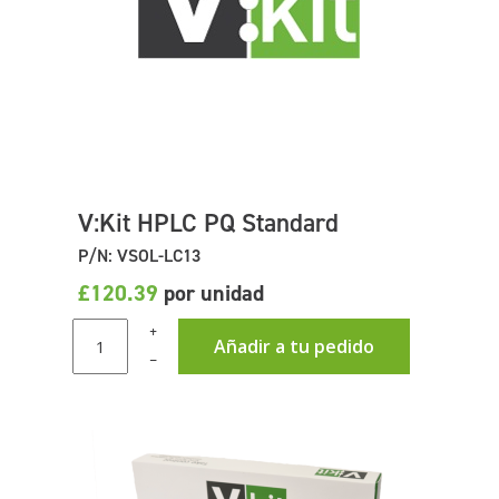
V:Kit HPLC PQ Standard
P/N: VSOL-LC13
£120.39
por unidad
+
Añadir a tu pedido
–