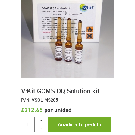
V:Kit GCMS OQ Solution kit
P/N: VSOL-MS205
£212.65
por unidad
+
Añadir a tu pedido
–