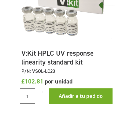
V:Kit HPLC UV response
linearity standard kit
P/N: VSOL-LC23
£102.81
por unidad
+
Añadir a tu pedido
–