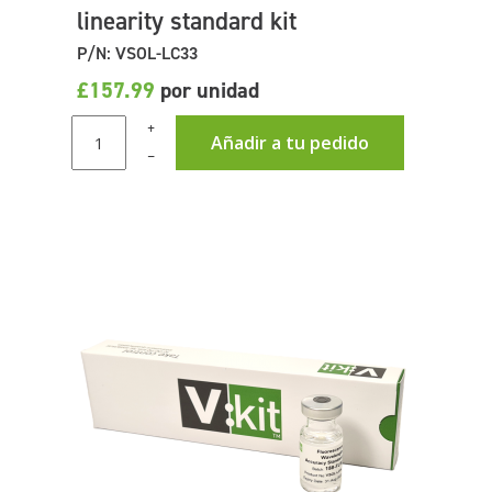
linearity standard kit
P/N: VSOL-LC33
£157.99
por unidad
+
Añadir a tu pedido
–