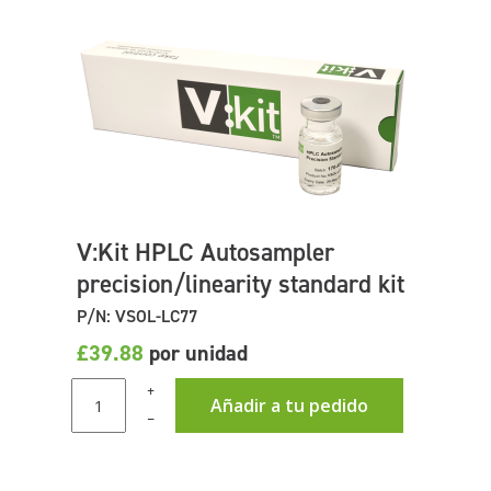
V:Kit HPLC Autosampler
precision/linearity standard kit
P/N: VSOL-LC77
£39.88
por unidad
+
Añadir a tu pedido
–