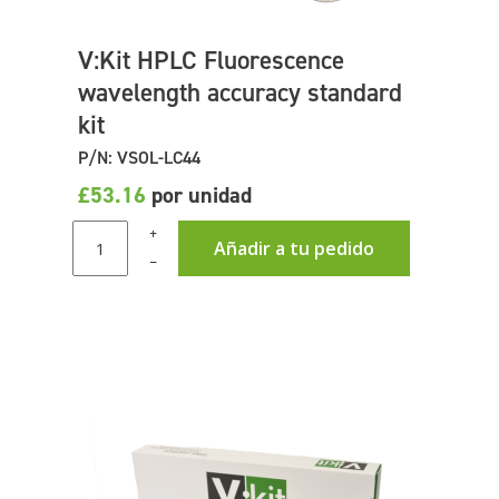
V:Kit HPLC Fluorescence
wavelength accuracy standard
kit
P/N: VSOL-LC44
£53.16
por unidad
+
Añadir a tu pedido
–