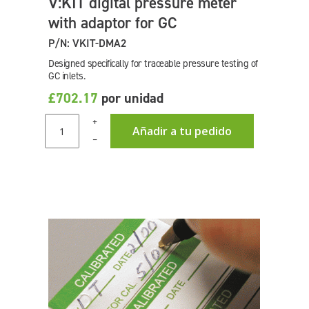
V:KIT digital pressure meter
with adaptor for GC
P/N: VKIT-DMA2
Designed specifically for traceable pressure testing of
GC inlets.
£702.17
por unidad
+
Añadir a tu pedido
–