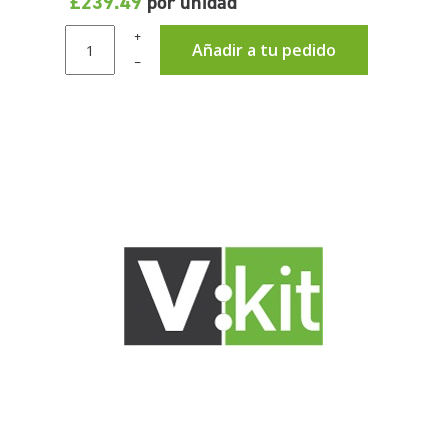
£239.49
por unidad
+
Añadir a tu pedido
–