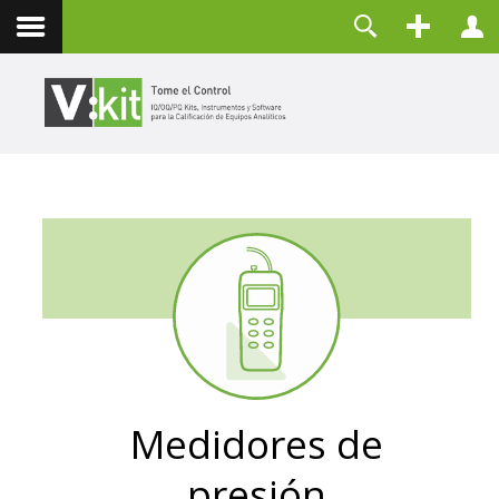
Contacto
Usuario
Contraseña
Recuérdeme
CONECTAR
¿Olvidó su contraseña?
¿Recordar su usuario?
Crear una cuenta
Medidores de
presión